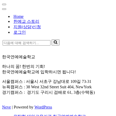
기...
내
비
내
게
비
Home
이
게
한예교 스토리
션
이
지원(상담)신청
메
션
로그인
뉴
메
뉴
다
음
에
한국연예예술학교
대
해
하나의 꿈! 한번의 기회!
검
한국연예예술학교에 입학하시면 됩니다!
색
하
서울캠퍼스 : 서울시 서초구 강남대로 109길 73-31
기...
뉴욕캠퍼스 : 38 West 32nd Street Suit 404, NewYork
경기캠퍼스 : 경기도 구리시 검배로 61, 3층(수택동)
Neve
| Powered by
WordPress