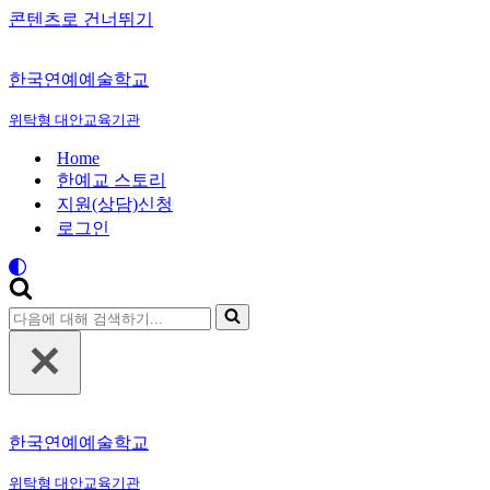
콘텐츠로 건너뛰기
한국연예예술학교
위탁형 대안교육기관
Home
한예교 스토리
지원(상담)신청
로그인
다
음
에
대
해
검
한국연예예술학교
색
하
위탁형 대안교육기관