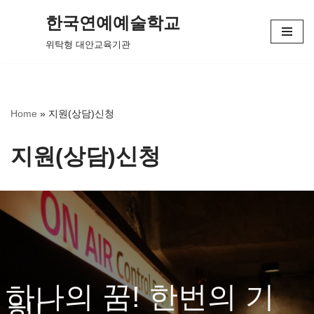
한국연예예술학교
콘
위탁형 대안교육기관
텐
츠
로
건
Home
»
지원(상담)신청
너
뛰
지원(상담)신청
기
하나의 꿈! 한번의 기
회!