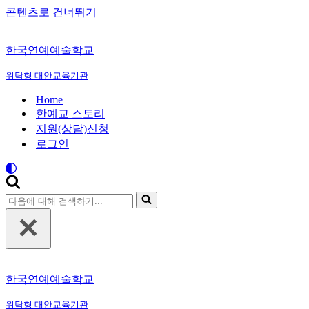
콘텐츠로 건너뛰기
한국연예예술학교
위탁형 대안교육기관
Home
한예교 스토리
지원(상담)신청
로그인
다
음
에
대
해
검
한국연예예술학교
색
하
위탁형 대안교육기관