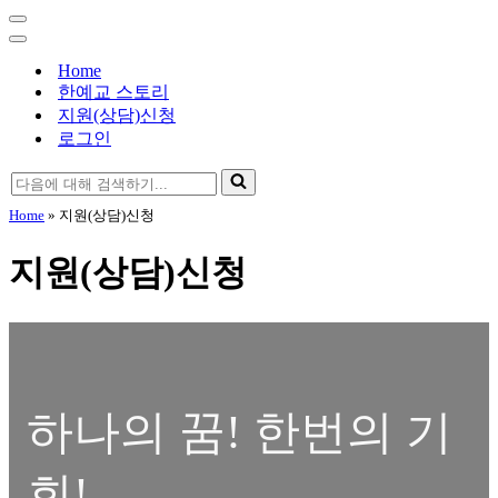
기...
내
비
내
게
비
Home
이
게
한예교 스토리
션
이
지원(상담)신청
메
션
로그인
뉴
메
뉴
다
음
Home
»
지원(상담)신청
에
대
지원(상담)신청
해
검
색
하
기...
하나의 꿈! 한번의 기
회!