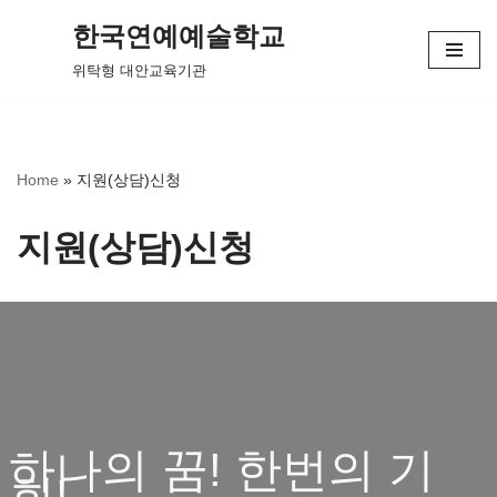
한국연예예술학교
콘
위탁형 대안교육기관
텐
츠
로
건
Home
»
지원(상담)신청
너
뛰
지원(상담)신청
기
하나의 꿈! 한번의 기
회!