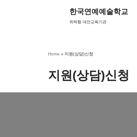
한국연예예술학교
콘
위탁형 대안교육기관
텐
츠
로
건
Home
»
지원(상담)신청
너
뛰
지원(상담)신청
기